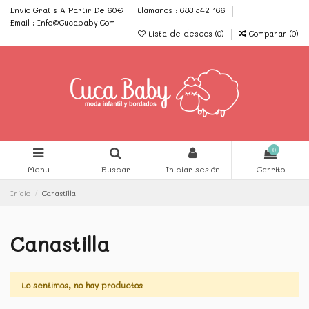
Envío Gratis A Partir De 60€
Llámanos : 633 542 166
Email : Info@Cucababy.Com
Lista de deseos (
0
)
Comparar (
0
)
0
Menu
Buscar
Iniciar sesión
Carrito
Inicio
Canastilla
Canastilla
Lo sentimos, no hay productos