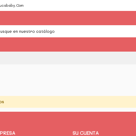
Cucababy.Com
os
MPRESA
SU CUENTA