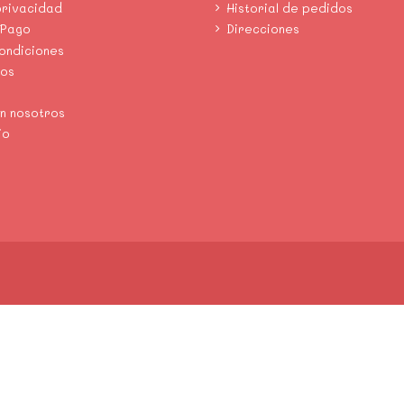
privacidad
Historial de pedidos
 Pago
Direcciones
condiciones
mos
n nosotros
io