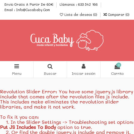
Envío Gratis A Partir De 60€
Llámanos : 633 542 166
Email : Info@Cucababy.Com
Lista de deseos (
0
)
Comparar (
0
)
0
Menu
Buscar
Iniciar sesión
Carrito
Revolution Slider Error: You have some jquery.js library
include that comes after the revolution files js include.
This includes make eliminates the revolution slider
libraries, and make it not work.
To fix it you can:
1. In the Slider Settings -> Troubleshooting set option:
Put JS Includes To Body
option to true.
2. Or find the double jquery.js include and remove it.