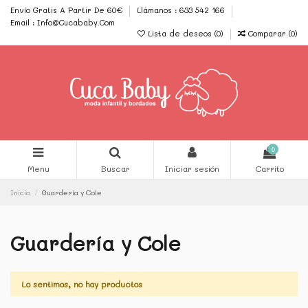
Envío Gratis A Partir De 60€
Llámanos : 633 542 166
Email : Info@Cucababy.Com
Lista de deseos (
0
)
Comparar (
0
)
0
Menu
Buscar
Iniciar sesión
Carrito
Inicio
Guardería y Cole
Guardería y Cole
Lo sentimos, no hay productos