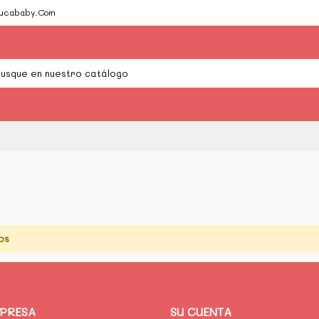
Cucababy.Com
os
MPRESA
SU CUENTA