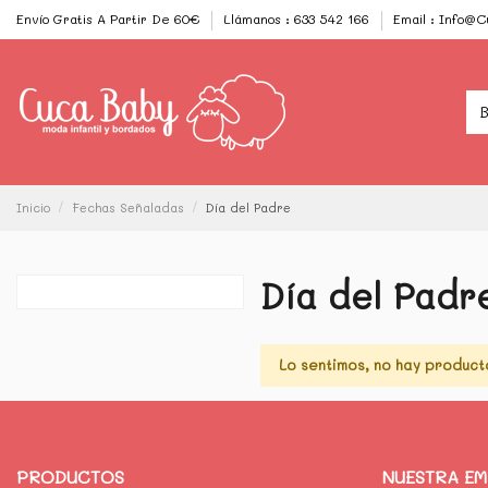
Envío Gratis A Partir De 60€
Llámanos : 633 542 166
Email : Info@
Inicio
Fechas Señaladas
Día del Padre
Día del Padr
Lo sentimos, no hay product
PRODUCTOS
NUESTRA E