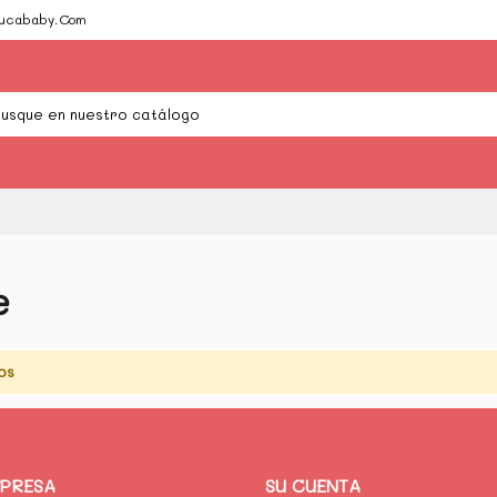
Cucababy.Com
e
os
MPRESA
SU CUENTA