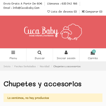
Envío Gratis A Partir De 60€
Llámanos : 633 542 166
Email : Info@Cucababy.Com
Lista de deseos (
0
)
Comparar (
0
)
0
Menu
Buscar
Iniciar sesión
Carrito
Inicio
Fechas Señaladas
Navidad
Chupetes y accesorios
Chupetes y accesorios
Lo sentimos, no hay productos