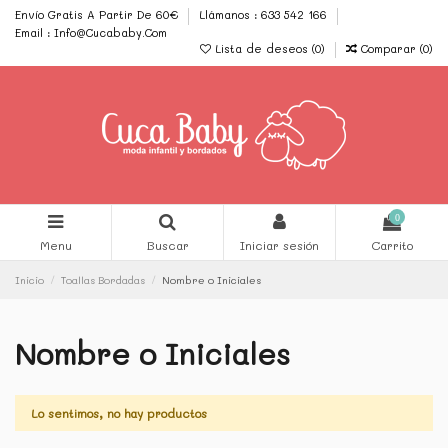
Envío Gratis A Partir De 60€
Llámanos : 633 542 166
Email : Info@Cucababy.Com
Lista de deseos (
0
)
Comparar (
0
)
0
Menu
Buscar
Iniciar sesión
Carrito
Inicio
Toallas Bordadas
Nombre o Iniciales
Nombre o Iniciales
Lo sentimos, no hay productos