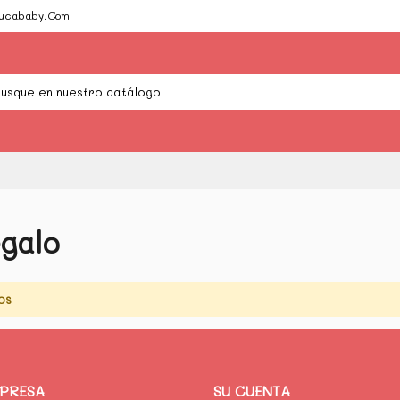
Cucababy.Com
galo
os
MPRESA
SU CUENTA